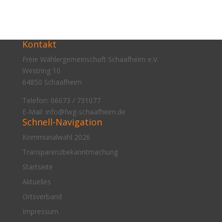
Kontakt
Freie Wählergemeinschaft Schaafheim e.V.
Westring 10
64850 Schaafheim
Telefon: 06073 / 731077
E-Mail:
info@fwg-schaafheim.de
Schnell-Navigation
Kommunalwahl 2026
Transparenzbekanntmachung
Startseite
Aktuelles
Ortsverband
Impressum