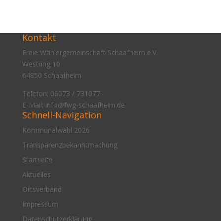
Kontakt
Freie Wählergemeinschaft Schaafheim e.V.
Westring 10
64850 Schaafheim
Telefon: 06073 / 731077
E-Mail:
info@fwg-schaafheim.de
Schnell-Navigation
Kommunalwahl 2026
Transparenzbekanntmachung
Startseite
Aktuelles
Ortsverband
Impressum
Datenschutzerklärung