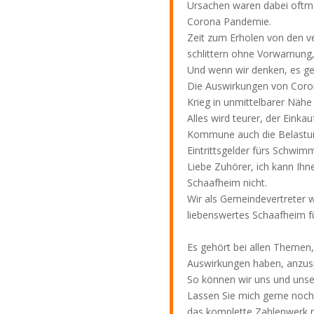
Ursachen waren dabei oftmal
Corona Pandemie.
Zeit zum Erholen von den ve
schlittern ohne Vorwarnung,
Und wenn wir denken, es geh
Die Auswirkungen von Coron
Krieg in unmittelbarer Nähe
Alles wird teurer, der Einkau
Kommune auch die Belastung
Eintrittsgelder fürs Schwi
Liebe Zuhörer, ich kann Ihn
Schaafheim nicht.
Wir als Gemeindevertreter w
liebenswertes Schaafheim fü
Es gehört bei allen Themen
Auswirkungen haben, anzusp
So können wir uns und uns
Lassen Sie mich gerne noch
das komplette Zahlenwerk mi