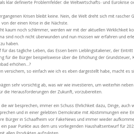
s klar definierte Problemfelder: die Weltwirtschafts- und Eurokrise 
rgangenen Krisen bleibt keine. Nein, die Welt dreht sich mit rascher 
 von der einen Krise in die Nächste.
t kaum noch schlimmer, werden wir mit der aktuellen Wirklichkeit kon
a sind noch nicht überwunden und nun müssen wir erfahren und erle
 zu haben.
f für das tägliche Leben, das Essen beim Lieblingsitaliener, der Eintritt
 für die Bürger beispielsweise über die Erhöhung der Grundsteuer, K
mmbad erhöhen…?
en versichern, so einfach wie ich es eben dargestellt habe, macht es
ägen sehr vorsichtig ab, was wir wie investieren, um weiterhin neben 
r die Herausforderungen der Zukunft, vorzubereiten.
, die wir besprechen, immer ein Schuss Ehrlichkeit dazu, Dinge, auc
rechen und in einer gelebten Demokratie mit Abstimmungen eine Ent
ere Bürger in Schaafheim vor FakeNews und immer wieder aufkomm
 ein paar Punkte aus dem uns vorliegenden Haushaltsentwurf für 2
t allen Produkten aufzulisten.