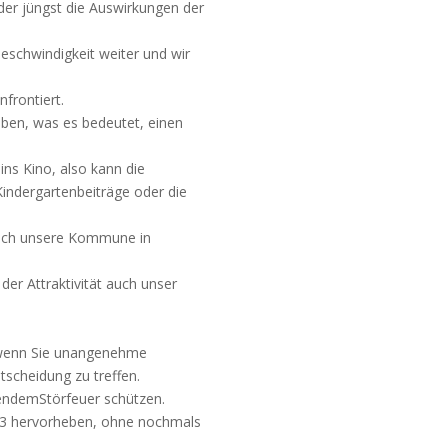
oder jüngst die Auswirkungen der
Geschwindigkeit weiter und wir
frontiert.
ben, was es bedeutet, einen
 ins Kino, also kann die
indergartenbeiträge oder die
 sich unsere Kommune in
der Attraktivität auch unser
h wenn Sie unangenehme
scheidung zu treffen.
endemStörfeuer schützen.
023 hervorheben, ohne nochmals