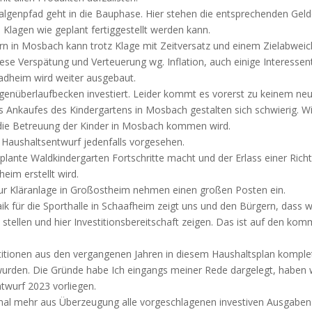
genpfad geht in die Bauphase. Hier stehen die entsprechenden Gelder
 Klagen wie geplant fertiggestellt werden kann.
 in Mosbach kann trotz Klage mit Zeitversatz und einem Zielabweic
iese Verspätung und Verteuerung wg. Inflation, auch einige Interesse
dheim wird weiter ausgebaut.
Regenüberlaufbecken investiert. Leider kommt es vorerst zu keinem n
s Ankaufes des Kindergartens in Mosbach gestalten sich schwierig. W
r die Betreuung der Kinder in Mosbach kommen wird.
 Haushaltsentwurf jedenfalls vorgesehen.
plante Waldkindergarten Fortschritte macht und der Erlass einer Richt
eim erstellt wird.
zur Kläranlage in Großostheim nehmen einen großen Posten ein.
taik für die Sporthalle in Schaafheim zeigt uns und den Bürgern, dass
tellen und hier Investitionsbereitschaft zeigen. Das ist auf den kom
tionen aus den vergangenen Jahren in diesem Haushaltsplan komplett
wurden. Die Gründe habe Ich eingangs meiner Rede dargelegt, haben 
wurf 2023 vorliegen.
mal mehr aus Überzeugung alle vorgeschlagenen investiven Ausgaben 